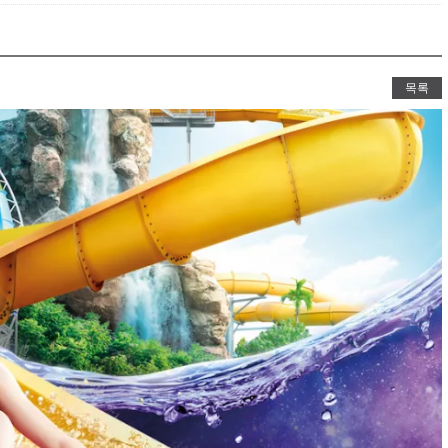
바벨탑V
노아의방주&성
이제는 교회에서도
목록
시각장애 
황반변경,망막증,
VR스키/
선수연습시뮬레이터로 V
VR로잉머
VR스포츠-로잉머신 시뮬레이터로 
VR승마
3가지 타입별 VR승마체험가능(안