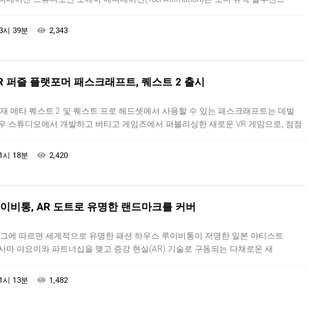
ony Music Solutions)와 협력하여 …
3시 39분
2,343
R 퍼즐 플랫포머 패스크래프트, 퀘스트 2 출시
재 메타 퀘스트 2 및 퀘스트 프로 헤드셋에서 사용할 수 있는 패스크래프트는 데빌
우 스튜디오에서 개발하고 버티고 게임즈에서 퍼블리싱한 새로운 VR 게임으로, 점점
 복잡해지는 일련의 퍼즐을 통해 사랑스러워 보이는 동료를 안전하게 호위…
1시 18분
2,420
이비통, AR 도트로 유명한 랜드마크를 커버
그에 따르면 세계적으로 유명한 패션 하우스 루이비통이 저명한 일본 아티스트
사마 야요이와 파트너십을 맺고 증강 현실(AR) 기술로 구동되는 다채로운 새
페인을 진행했습니다. 개발자가 특정 실제 위치에 연결된 렌즈 경험을 만들 수 있는 …
1시 13분
1,482