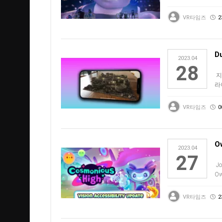
착
VR타임즈
2
D
2023.04
28
지
라
너무
VR타임즈
0
O
2023.04
27
Jo
O
있
VR타임즈
2