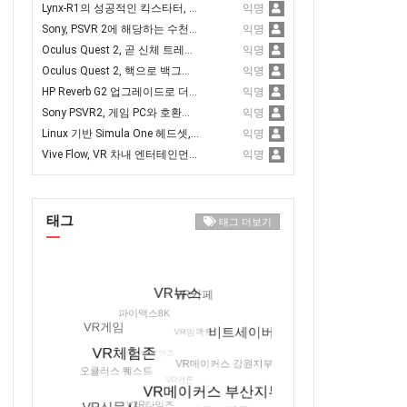
Lynx-R1의 성공적인 킥스타터, 80만 달러 모금 달성
익명
Sony, PSVR 2에 해당하는 수천 개의 개발 키트 출하
익명
Oculus Quest 2, 곧 신체 트레킹 지원 추가
익명
Oculus Quest 2, 핵으로 백그라운드 Discords와 Spotify 앱 구동 가능
익명
HP Reverb G2 업그레이드로 더 나은 트래킹과 새로운 얼굴 개스킷 추가
익명
Sony PSVR2, 게임 PC와 호환되도록 하는 것이 유리
익명
Linux 기반 Simula One 헤드셋, 사전 예약 오픈
익명
Vive Flow, VR 차내 엔터테인먼트에서 홀로라이드와 제휴
익명
태그
태그 더보기