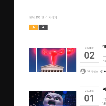
전체 256 건 - 1 페이지
대
2023.05
02
뉴
N
투
VR타임즈
0
위
2023.05
01
작
V