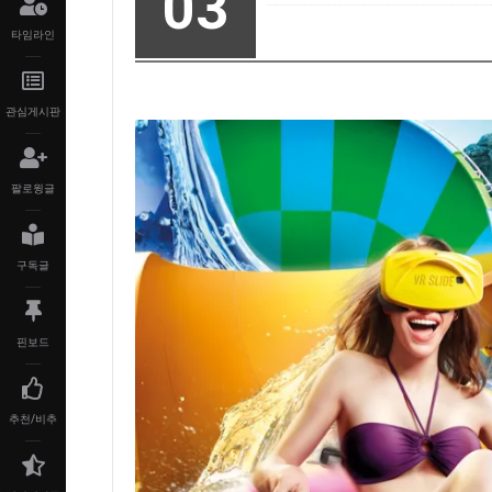
03
타임라인
관심게시판
팔로윙글
구독글
핀보드
추천/비추