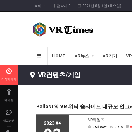
북마크
접속자 2
2026년 8월 6일 (목요일)
HOME
VR뉴스
VR기기
V
VR컨텐츠/게임
마이페이지
마이홈
Ballast의 VR 워터 슬라이드 대규모 업
VR타임즈
내글반응
2023.04
23시 58분
2,315
0