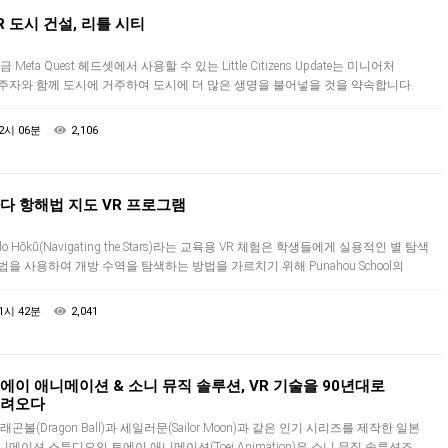
R 도시 건설, 리틀 시티
 Meta Quest 헤드셋에서 사용할 수 있는 Little Citizens Update는 미니어처
주자와 함께 도시에 거주하여 도시에 더 많은 생명을 불어넣을 것을 약속합니다.
지를 모으는 대신 스포츠 경기장 및 공공 공원과 같은 …
2시 06분
2,106
다 항해법 지도 VR 프로그램
lo Hōkū(Navigating the Stars)라는 교육용 VR 체험은 학생들에게 실용적인 별 탐색
법을 사용하여 개방 수역을 탐색하는 방법을 가르치기 위해 Punahou School의
oyaging at Punahou" 프로…
1시 42분
2,041
에이 애니메이션 & 소니 뮤직 솔루션, VR 기술을 90년대로
려오다
래곤볼(Dragon Ball)과 세일러문(Sailor Moon)과 같은 인기 시리즈를 제작한 일본
니메이션 스튜디오인 토에이 애니메이션(Toei Animation)은 소니 뮤직 솔루션즈