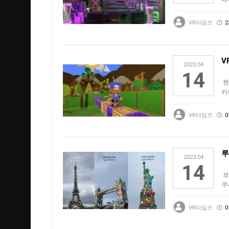
(S
VR타임즈
2
V
2023.04
14
현
카
더
VR타임즈
0
루
2023.04
14
보
쿠
캠
VR타임즈
0