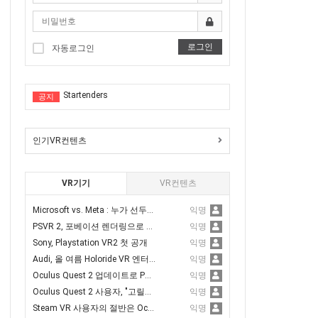
R체험
Tentacular
막 VR체험
로그인
Vermillion
자동로그인
 VR체험을
Startenders
VR체험
공지
Sword Reverie
녹내장,백내장
Anshar Wars 2: Hyperdrive
서핑체험
인기VR컨텐츠
Tentacular
R체험을(스코어계산)
Vermillion
VR기기
VR컨텐츠
신체험
Startenders
VR노젓기 체험을(스코어계산)
Microsoft vs. Meta : 누가 선두가 될 것인가?
익명
Sword Reverie
PSVR 2, 포베이션 렌더링으로 퍼포먼스 3.6배 향상
익명
체험
Sony, Playstation VR2 첫 공개
익명
Anshar Wars 2: Hyperdrive
전한 VR스포츠 승마체험가능)
Audi, 올 여름 Holoride VR 엔터테인먼트 추가
익명
Oculus Quest 2 업데이트로 PC 에어링크 품질 향상
익명
Oculus Quest 2 사용자, "고릴라 팔 증후군" 주의
익명
Steam VR 사용자의 절반은 Oculus Quest2를 가지고 있다고 밝혀져
익명