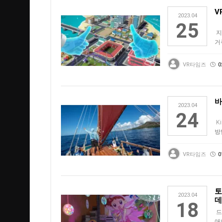
V
2023.04
25
지금
거
먼
VR타임즈
0
바
2023.04
24
Ki
방
"V
VR타임즈
0
토
2023.04
데
18
드
애