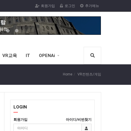
벨탑
회원가입
로그인
추가메뉴
R체험
막 VR체험
 VR체험을
VR체험
녹내장,백내장
VR교육
IT
OPENAi
서핑체험
R체험을(스코어계산)
Home
VR컨텐츠/게임
신체험
VR노젓기 체험을(스코어계산)
체험
LOGIN
전한 VR스포츠 승마체험가능)
회원가입
아이디/비번찾기
벨탑