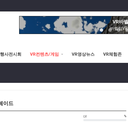
VR바
바벨탑V
노아의방주&성
이제는 교회에서도
시각장애 
황반변경,망막증,
R행사전시회
VR컨텐츠/게임
VR영상뉴스
VR체험존
VR스키/
선수연습시뮬레이터로 V
VR로잉머
VR스포츠-로잉머신 시뮬레이터로 
VR승마
그레이드
3가지 타입별 VR승마체험가능(안
%
LV.
VR바