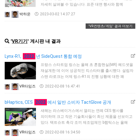
자세히 살펴볼 수 있습니다. 표준 대면 행사와 함께
주최측은 방문자가 원격으로 참석할 수 있는 가상
박하운
2023-03-02 14:37:27
전시회를 다시 한 번 주최합니다.세부 사항은 현재 가볍지
만 공식 웹 사이트에 따르면 가상 쇼의 무대는 일종의
'VR컨텐츠/게임' 결과 더보기
'던전'이 될 것입니다. 이벤트 자체에는 Konami
Productions, Capcom, Square Enix 등을 포함한 여러
유명 스튜디오가 있습니다.올해 초, Kojima
'
VR기기
' 게시판 내 결과
Productions에서 개발 중인 Pla…
Lynx-R1,
2022
년 SideQuest 통합 예정
프랑스 스타트업 링스는 올해 초 혼합현실(MR) 헤드셋을
재설계한 데 이어 성공적인 킥스타터를 출시했다. 설립자
스탠 라로크는 어제 링스-R1의 진행 상황에 대한 꽤
정기적인 라이브 업데이트를 했다.SideQuest는 원래
VR타임즈
2022-02-08 16:47:41
오큘러스퀘스트 소유자들이 인디 가상현실(VR)
개발자들의 얼리 액세스 프로젝트를 사이드오딩할 수
있도록 설정돼 개발자들이 승인을 받기 어려운 공식
bHaptics, CES
2022
에서 일반 소비자 TactGlove 공개
오큘러스 스토어에서 벗어나 커뮤니티를 키웠다.
새해는 라스베이거스에서 열리는 연례 CES 행사를
SideQuest가 Lynx-R1용으로 제공된다는 소식은 흥미로울
의미하며 크고 작은 기술회사들이 최신 제품을 선보이고
뿐만 아니라 콘텐츠 접근과 관련된 매우 중요한
있다. 택트슈트 촉각 조끼 제조업체인 b햅틱스는 올해
소식이다…
말에 출시될 예정인 최신 제품인 택트글러브를 공개했다.
VR타임즈
2022-02-08 16:34:50
택트슈트를 구축한 경험을 활용하여, bHaptics의