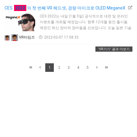
TactGlove는 메타 퀘스트가 채용한 것과 같은 카메라
기반 핸드 트래킹 시스템과 작동하도록 설계되었다.
CES
2022
의 첫 번째 VR 헤드셋, 경량 마이크로 OLED MeganeX
글러브에는 각 손가락 끝에 배치된 10개의 선형 공명
CES 2022는 내일 (1월 5일) 공식적으로 대면 및 온라인
액추에이터(LRA)가 장착되어 있으며, 개발자가 정확한
이벤트를 개최할 예정입니다. 향후 12개월 동안 출시될
피드백을 프로그래밍할 수 있도록 bHaptics SDK…
예정인 최신 장비와 장비들을 선보입니다. 오늘 일본 기술
회사인 Shiftall Inc.의 새로운 가상현실(VR) 헤드셋이
VR타임즈
2022-02-07 17:08:32
출시되었습니다. 메가넥스는 스팀인 초경량 5.2K
장치입니다.VR과 호환되며 올 봄에 출시될 예정입니다.
'VR기기' 결과 더보기
파나소닉의 자회사인 Shiftall은 스팀VR과 호환되는 동작
추적 장치인 HaritoraX로 가장 잘 알려져 있습니다.
MeganeX는 이러한 VR 야망을 한 단계 끌어올려 120Hz
1
2
3
4
5
재생…