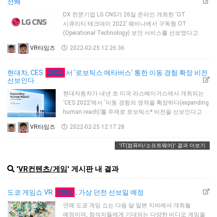
혁신·하드웨어·소프트웨어·서비스를 선정해 최고
선봬
제품으로 발표한다.이 중 CTO 초이스는 전체 모바일
DX 전문기업 LG CNS가 26일 온라인 개최한 ‘OT
기술을 아…
시큐리티 테크데이 2022’ 웨비나에서 구독형 OT
(Operational Technology) 보안 서비스를 선보였다고
밝혔다.LG CNS는 초기 고비용 문제로 OT 보안 도입을
VR타임즈
2022-02-25 12:26:36
망설이는 고객의 페인 포인트(Pain Point)에 주목했다.
기존에는 고객이 최소 수십억원 이상의 솔루션 구축
비용을 일괄 지불하고, 별도의 관리 계약을 맺어야 했다.
현대차, CES
2022
서 ‘로보틱스·메타버스’ 통한 이동 경험 확장 비전
앞으로 LG CNS 서비스를 이용하면, 고객은 구축비와
선보인다
유지보수비를 월 단위, 혹은 연 단위 구독료로 나눠 낼 수
현대자동차가 내년 초 미국 라스베이거스에서 개최되는
있다. 고객은 L…
‘CES 2022’에서 ‘이동 경험의 영역을 확장하다(expanding
human reach)’를 주제로 로보틱스* 비전을 선보인다고
밝혔다.현대차는 23일 CES 2022 참가 티저 이미지를
VR타임즈
2022-02-25 12:17:28
공개하며, 로보틱스 기술이 메타버스와의 결합 등을 통해
인류 사회에 가져올 이동의 역할 및 형태의 미래 변화상
'IT(컴퓨터/소프트웨어)' 결과 더보기
제시를 예고했다.CES에서 발표될 현대차 로보틱스
비전에는 단순 이동 수단을 만드는 것을 넘어, 이동에 대한
인류의 근원적인 열망을 획기적으로 충족시켜 줄
'
VR컨텐츠/게임
' 게시판 내 결과
로보틱스 사업의 목적과 지…
도쿄 게임쇼 VR
2022
, 가상 던전 선보일 예정
연례 도쿄 게임 쇼는 다음 달 일본 지바에서 개최될
예정이며, 참석자들에게 기대되는 다양한 비디오 게임을