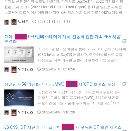
디지털 신뢰 분야의 글로벌 선도기업 디지서트(DigiCert)가 ‘2022 디지털 신뢰
엔진의 월간 활성 사용자(Monthly Active Users, MAU)
현황 조사 보고서(2022 State of Digital Trust Report)’를 11일 발표했다.이번
수가 전 세계적으로 전년…
보고서에 따르면 아시아태평양 지역 소비자의 거의 절반 정도가(42%) 기업의
디지털 보안에 대한 신뢰를 잃은 후 해당 기업과의 거래를 중단한 것으로
박하운
2023-01-31 22:43:18
나타났다. 또 기업이 디지털 신뢰를 관리하지 않는다면 고객의 88%는 거래
기업의 교체를 고려할 것이라고 답했고, 57%는 교체할 가능성이 있다고 답했다.
디지털 신뢰를 통해 기업 및 개인 사용자…
기아,
2022
CEO인베스터 데이 개최 ‘전동화 전환 가속·PBV 사업’
본격화
기아가 3일 온라인 채널을 통해 ‘2022 CEO 인베스터 데이
(CEO Investor Day)’를 개최하고, 주주·애널리스트 등을
대상으로 ‘지속 가능한 모빌리티 솔루션 기업’으로의
전환을 위한 중장기 사업 전략과 재무 목표 및 투자 계획을
VR타임즈
2022-03-10 16:18:58
공개했다.기아는 2020년 선제적인 전기차 사업 체제
전환, 맞춤형 모빌리티 솔루션 제공을 핵심 내용으로 하는
중장기 전략 ‘plan S’를 처음 공개했고, 지난해에는 전기차
삼성전자 5G 가상화 기지국, MWC
2022
서 ‘CTO 초이스’ 수상
및 친환경 모빌티리 솔루션 기업으로의 전면 개편을 통한
삼성전자 5G 가상화 기지국이 스페인 바르셀로나에서
‘기아 트랜스포메이션(Transformation: 대변혁)’의 …
개최된 ‘모바일 월드 콩그레스(MWC) 2022’에서 가장
독보적인 모바일 기술에 수여하는 ‘CTO 초이스(CTO
Choice·Outstanding Mobile Technology Award)’를
VR타임즈
2022-03-08 13:01:20
수상했다고 3일 밝혔다.세계이동통신사업자협회(GSMA)
는 매년 MWC 기간에 ‘글로벌 모바일 어워드(Global
Mobile Awards)’를 진행하며, 모바일 전 분야의 뛰어난
LG CNS, ‘OT 시큐리티 테크데이
2022
’서 구독형 OT 보안 서비스