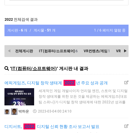
2022
전체검색 결과
게시판 -
6
개
/
게시물 -
51
개
1 / 6 페이지 열람 중
전체게시판
IT(컴퓨터/소프트웨어)
6
VR컨텐츠/게임
1
VR기기
9
'
IT(컴퓨터/소프트웨어)
' 게시판 내 결과
에픽게임즈, 디지털 창작 생태계
2022
년 주요 성과 공개
세계적인 게임 개발사이자 언리얼 엔진, 스토어 및 디지털
창작 생태계를 위한 모든 것을 제공하는 에픽게임즈(대표
팀 스위니)가 디지털 창작 생태계에 대한 2022년 성과를
담은 ‘리얼타임 종합: 인터랙티브 3D 현황’을 20일
박하운
2023-03-04 00:24:10
발표했다.에픽게임즈는 2022년에 디지털 세계와 현실
세계가 새롭고 흥미로운 방식으로 융합되는 모습을 볼 수
있었다며, 앞으로 가상 세계와 인터랙티브 3D 콘텐츠가
디지서트,
2022
디지털 신뢰 현황 조사 보고서 발표
더욱 확대될 것으로 전망했다.에픽게임즈는 언리얼