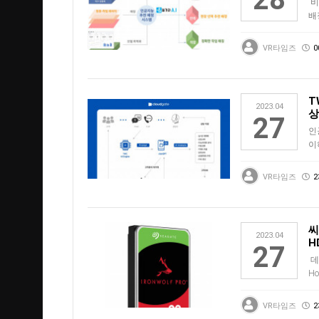
비
배
T
VR타임즈
0
T
2023.04
상
27
인
이
밝
상
VR타임즈
2
씨
2023.04
H
27
데
H
프로
VR타임즈
2