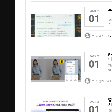
로
2023.05
01
법
‘
법
어
VR타임즈
2
카
2023.05
이
01
챗
이
디
VR타임즈
2
띵
2023.05
서
01
웹