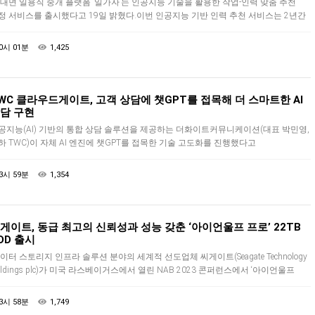
대면 일용직 중개 플랫폼 ‘일가자’는 인공지능 기술을 활용한 작업-인력 맞춤 추천
정 서비스를 출시했다고 19일 밝혔다.이번 인공지능 기반 인력 추천 서비스는 2년간
IPS 과제로 개발한 ‘A.I 기반 맞춤형 비대면 현장 인력 실시간 …
0시 01분
1,425
WC 클라우드게이트, 고객 상담에 챗GPT를 접목해 더 스마트한 AI
담 구현
공지능(AI) 기반의 통합 상담 솔루션을 제공하는 더화이트커뮤니케이션(대표 박민영,
하 TWC)이 자체 AI 엔진에 챗GPT를 접목한 기술 고도화를 진행했다고
혔다.TWC는 클라우드 기반으로 원하는 상담 채널을 연동해 어디서든 연속성 있는
담이…
3시 59분
1,354
게이트, 동급 최고의 신뢰성과 성능 갖춘 ‘아이언울프 프로’ 22TB
DD 출시
이터 스토리지 인프라 솔루션 분야의 세계적 선도업체 씨게이트(Seagate Technology
oldings plc)가 미국 라스베이거스에서 열린 NAB 2023 콘퍼런스에서 ‘아이언울프
(IronWolf Pro)’ 22TB HDD를…
3시 58분
1,749