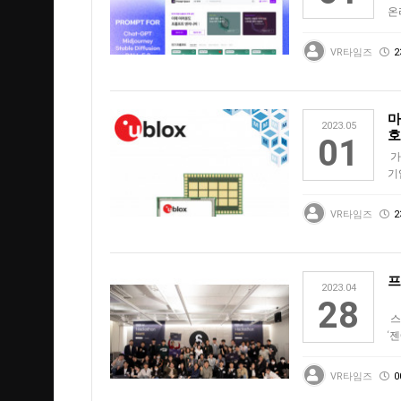
온
프
VR타임즈
2
마
2023.05
호
01
가
기
유
VR타임즈
2
프
2023.04
28
스
‘
해
VR타임즈
0