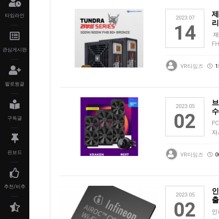
제
타임라인
2023.07
리
14
제
F
관심게시판
(
VR타임즈
1
팔로윙글
브
2023.05
수
02
구독글
P
자
C
핀보드
VR타임즈
0
추천/비추
인
2023.05
출
02
인