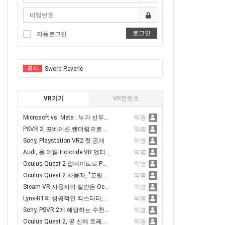
R체험
Tentacular
막 VR체험
로그인
Vermillion
자동로그인
 VR체험을
Startenders
VR체험
공지
Sword Reverie
녹내장,백내장
Anshar Wars 2: Hyperdrive
서핑체험
VR기기
VR컨텐츠
Tentacular
R체험을(스코어계산)
Microsoft vs. Meta : 누가 선두가 될 것인가?
익명
Vermillion
PSVR 2, 포베이션 렌더링으로 퍼포먼스 3.6배 향상
익명
신체험
Startenders
Sony, Playstation VR2 첫 공개
익명
VR노젓기 체험을(스코어계산)
Audi, 올 여름 Holoride VR 엔터테인먼트 추가
익명
Sword Reverie
Oculus Quest 2 업데이트로 PC 에어링크 품질 향상
익명
체험
Anshar Wars 2: Hyperdrive
Oculus Quest 2 사용자, "고릴라 팔 증후군" 주의
익명
전한 VR스포츠 승마체험가능)
Steam VR 사용자의 절반은 Oculus Quest2를 가지고 있다고 밝혀져
익명
Lynx-R1의 성공적인 킥스타터, 80만 달러 모금 달성
익명
Sony, PSVR 2에 해당하는 수천 개의 개발 키트 출하
익명
Oculus Quest 2, 곧 신체 트레킹 지원 추가
익명