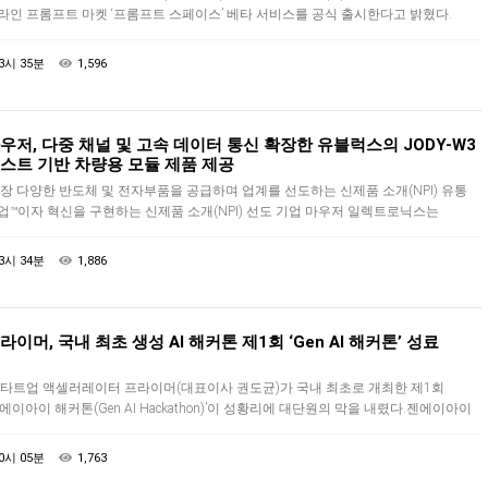
라인 프롬프트 마켓 ‘프롬프트 스페이스’ 베타 서비스를 공식 출시한다고 밝혔다.
롬프트 스페이스는 다양한 판매자들이 자신의 프롬프트를 등록하…
3시 35분
1,596
우저, 다중 채널 및 고속 데이터 통신 확장한 유블럭스의 JODY-W3
스트 기반 차량용 모듈 제품 제공
장 다양한 반도체 및 전자부품을 공급하며 업계를 선도하는 신제품 소개(NPI) 유통
업™이자 혁신을 구현하는 신제품 소개(NPI) 선도 기업 마우저 일렉트로닉스는
블럭스(u-blox)의 JODY-W3 호스트 기반 차량용 모듈을 공급한다…
3시 34분
1,886
라이머, 국내 최초 생성 AI 해커톤 제1회 ‘Gen AI 해커톤’ 성료
타트업 액셀러레이터 프라이머(대표이사 권도균)가 국내 최초로 개최한 제1회
젠에이아이 해커톤(Gen AI Hackathon)’이 성황리에 대단원의 막을 내렸다.젠에이아이
커톤은 생성형 인공지능(Generative AI) 분야 개발 대회…
0시 05분
1,763