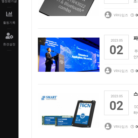
초
별점평가글
출
VR타임즈
0
활동기록
파
2023.05
환경설정
02
주
인텔
마
VR타임즈
0
스
2023.05
02
S
하
Mo
VR타임즈
0