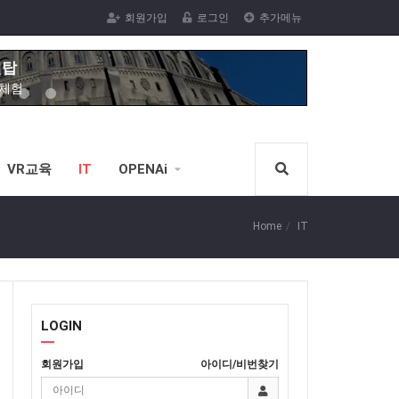
벨탑
회원가입
로그인
추가메뉴
R체험
막 VR체험
 VR체험을
VR체험
녹내장,백내장
VR교육
IT
OPENAi
서핑체험
R체험을(스코어계산)
Home
IT
신체험
VR노젓기 체험을(스코어계산)
체험
LOGIN
전한 VR스포츠 승마체험가능)
회원가입
아이디/비번찾기
벨탑