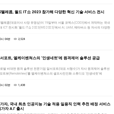
K텔레콤, 월드 IT쇼 2023 참가해 다양한 혁신 기술·서비스 전시
K텔레콤(대표이사 사장 유영상)이 19일부터 서울 코엑스(COEX)에서 개막하는 국내
 ICT 전시회 ‘월드 IT쇼 2023(WIS 2023)’에서 AI, UAM, 메타버스 등 자사의 다양한
단 ICT 기술과 서비스를 선보인다.SKT…
0시 04분
2,524
서포트, 엘케이벤쳐스의 ‘인생네컷’에 원격제어 솔루션 공급
로벌 비대면·원격 솔루션 전문기업 알서포트(대표 서형수)가 자사 원격제어 솔루션
리모트뷰(RemoteView)’를 엘케이벤쳐스의 셀프사진인화 스튜디오 ’인생네컷'에
급했다고 19일 밝혔다.엘케이벤쳐스는 무인 사진촬영 기기·키오스크 제조…
0시 02분
1,438
가자, 국내 최초 인공지능 기술 적용 일용직 인력 추천 배정 서비스
일가자 A.I’ 출시