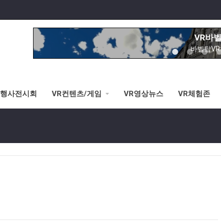
VR바
바벨탑V
노아의방주&성
이제는 교회에서도
시각장애 
황반변경,망막증,
R행사전시회
VR컨텐츠/게임
VR영상뉴스
VR체험존
VR스키/
선수연습시뮬레이터로 V
VR로잉머
VR스포츠-로잉머신 시뮬레이터로 
VR승마
3가지 타입별 VR승마체험가능(안
VR바