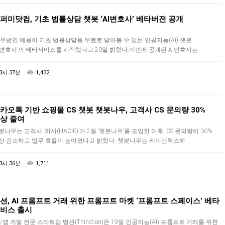
퍼미닷컴, 기초 법률상담 챗봇 ‘AI변호사’ 베타버전 공개
무법인 예율이 기초 법률상담을 무료로 받아볼 수 있는 인공지능(AI) 챗봇
AI변호사’의 베타서비스를 시작했다고 20일 밝혔다.이번에 공개된 AI번호사는
무법인 예율이 개발한 기초 법률상담 챗봇으로, 복잡한 법률 지식에 접근하기
려운…
3시 37분
1,432
카오톡 기반 쇼핑몰 CS 챗봇 챗봇나우, 고객사 CS 문의량 30%
상 줄여
봇나우는 고객사 ‘하시(HACIE)’가 2월 ‘챗봇나우’를 도입한 이후, CS 문의량이 30%
상 감소하고 업무 효율이 높아졌다고 밝혔다. 챗봇나우는 케이앤웍스와
케이테크인이 공동 개발한 카카오톡 기반 쇼핑몰 CS 챗봇이다.하시(HACIE)는 2…
3시 36분
1,711
션, AI 프롬프트 거래 위한 프롬프트 마켓 ‘프롬프트 스페이스’ 베타
비스 출시
/앱 개발 전문 스타트업 띵션(Thinction)은 19일 인공지능(AI) 프롬프트 거래를 위한