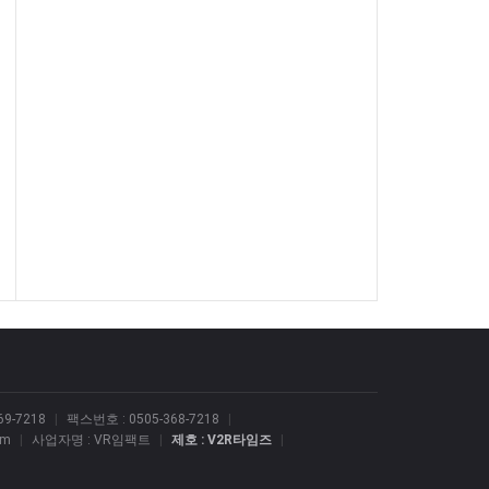
9-7218
|
팩스번호 : 0505-368-7218
|
om
|
사업자명 : VR임팩트
|
제호 : V2R타임즈
|