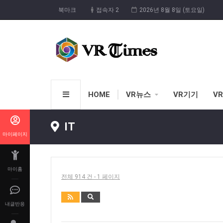
북마크
접속자 2
2026년 8월 8일 (토요일)
HOME
VR뉴스
VR기기
V
IT
마이페이지
마이홈
전체 914 건 - 1 페이지
내글반응