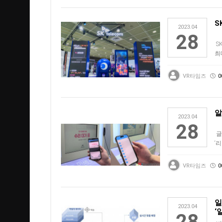
S
2023.04
28
S
최대
첨
VR타임즈
0
알
2023.04
28
글
‘
공
VR타임즈
0
일
2023.04
‘
28