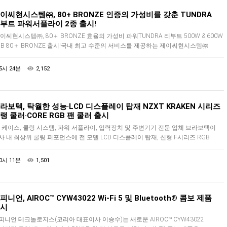
바벨탑V
이씨현시스템㈜, 80+ BRONZE 인증의 가성비를 갖춘 TUNDRA
부트 파워서플라이 2종 출시!
노아의방주&성
이씨현시스템㈜, 80＋ BRONZE 효율의 가성비 파워TUNDRA 리부트 500W & 600W
이제는 교회에서도
HB 80＋ BRONZE 출시!국내 최고 수준의 서비스를 제공하는 제이씨현시스템㈜
대표: 차중석)에서는 2023년 7월, 새롭게 다시…
시각장애 
5시 24분
2,152
황반변경,망막증,
VR스키/
라보텍, 탁월한 성능·LCD 디스플레이 탑재 NZXT KRAKEN 시리즈
선수연습시뮬레이터로 V
랭 쿨러·CORE RGB 팬 쿨러 출시
C 케이스, 쿨링 시스템, 파워 서플라이, 입력장치 및 주변기기 전문 업체 브라보텍이
VR로잉머
사 내 최상위 쿨링 퍼포먼스에 전 모델 LCD 디스플레이 탑재, 신형 F시리즈 RGB
VR스포츠-로잉머신 시뮬레이터로 
ORE 시리즈 팬 쿨러로 더욱 향상된 성능과 튜닝 퍼포먼스를 갖춘 NZXT…
0시 11분
1,501
VR승마
3가지 타입별 VR승마체험가능(안
피니언, AIROC™ CYW43022 Wi-Fi 5 및 Bluetooth® 콤보 제품
시
피니언 테크놀로지스(코리아 대표이사 이승수)는 새로운 AIROC™ CYW43022