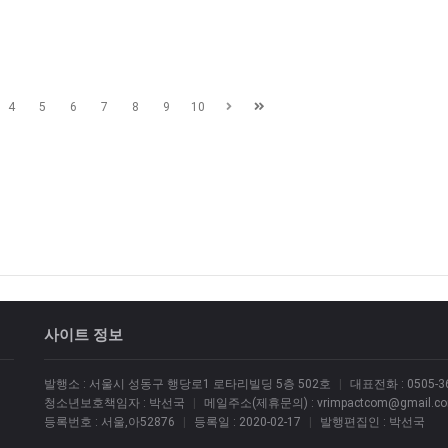
4
5
6
7
8
9
10
사이트 정보
발행소 : 서울시 성동구 행당로1 로타리빌딩 5층 502호
|
대표전화 : 0505-36
청소년보호책임자 : 박선국
|
메일주소(제휴문의) : vrimpactcom@gmail.c
등록번호 : 서울,아52876
|
등록일 : 2020-02-17
|
발행편집인 : 박선국