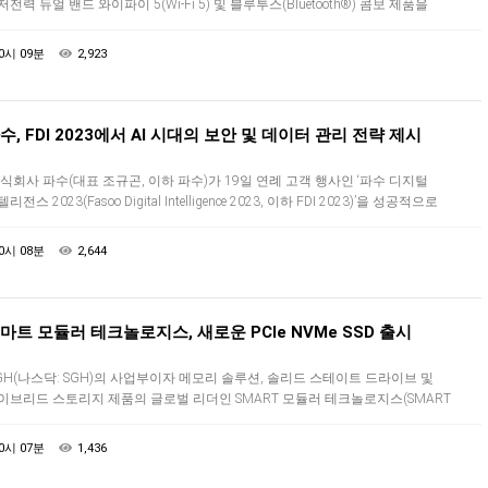
저전력 듀얼 밴드 와이파이 5(Wi-Fi 5) 및 블루투스(Bluetooth®) 콤보 제품을
시한다고 밝혔다.CYW43022의 초저전력 아키텍처는 업계 최고의 성능…
0시 09분
2,923
수, FDI 2023에서 AI 시대의 보안 및 데이터 관리 전략 제시
식회사 파수(대표 조규곤, 이하 파수)가 19일 연례 고객 행사인 ‘파수 디지털
리전스 2023(Fasoo Digital Intelligence 2023, 이하 FDI 2023)’을 성공적으로
쳤다. 다양한 기업 및 기관의 CIO, …
0시 08분
2,644
마트 모듈러 테크놀로지스, 새로운 PCIe NVMe SSD 출시
GH(나스닥: SGH)의 사업부이자 메모리 솔루션, 솔리드 스테이트 드라이브 및
이브리드 스토리지 제품의 글로벌 리더인 SMART 모듈러 테크놀로지스(SMART
dular Technologies, Inc.)(‘SMART’)는 스마트 …
0시 07분
1,436