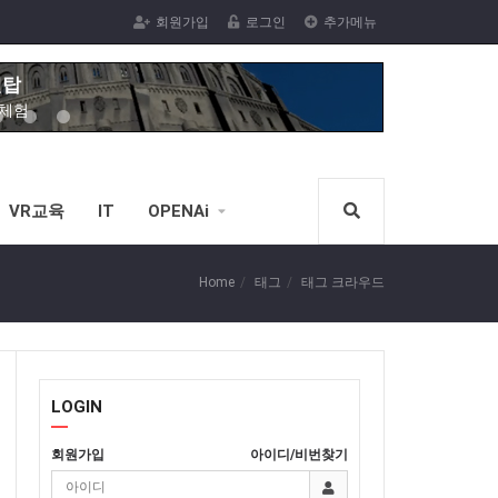
체험
회원가입
로그인
추가메뉴
전한 VR스포츠 승마체험가능)
벨탑
R체험
막 VR체험
 VR체험을
VR교육
IT
OPENAi
VR체험
녹내장,백내장
Home
태그
태그 크라우드
서핑체험
R체험을(스코어계산)
신체험
LOGIN
VR노젓기 체험을(스코어계산)
회원가입
아이디/비번찾기
체험