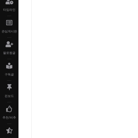
타임라인
관심게시판
팔로윙글
구독글
핀보드
추천/비추