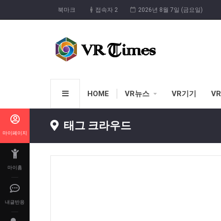
북마크
접속자 2
2026년 8월 7일 (금요일)
HOME
VR뉴스
VR기기
V
태그 크라우드
마이페이지
마이홈
내글반응