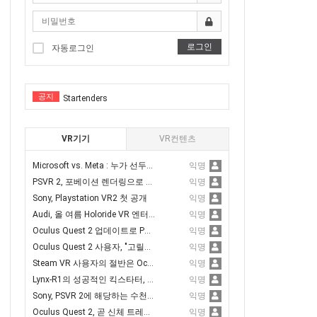
전한 VR스포츠 승마체험가능)
벨탑
로그인
Tentacular
자동로그인
R체험
Vermillion
막 VR체험
공지
Startenders
 VR체험을
Sword Reverie
VR체험
VR기기
VR컨텐츠
Anshar Wars 2: Hyperdrive
녹내장,백내장
Microsoft vs. Meta : 누가 선두가 될 것인가?
익명
Tentacular
PSVR 2, 포베이션 렌더링으로 퍼포먼스 3.6배 향상
익명
서핑체험
Vermillion
Sony, Playstation VR2 첫 공개
익명
R체험을(스코어계산)
Audi, 올 여름 Holoride VR 엔터테인먼트 추가
익명
Startenders
Oculus Quest 2 업데이트로 PC 에어링크 품질 향상
익명
신체험
Sword Reverie
Oculus Quest 2 사용자, "고릴라 팔 증후군" 주의
익명
VR노젓기 체험을(스코어계산)
Steam VR 사용자의 절반은 Oculus Quest2를 가지고 있다고 밝혀져
익명
Anshar Wars 2: Hyperdrive
Lynx-R1의 성공적인 킥스타터, 80만 달러 모금 달성
익명
체험
Sony, PSVR 2에 해당하는 수천 개의 개발 키트 출하
익명
전한 VR스포츠 승마체험가능)
Oculus Quest 2, 곧 신체 트레킹 지원 추가
익명