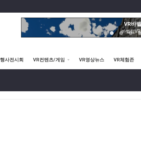
VR승마
3가지 타입별 VR승마체험가능(안
VR바
바벨탑V
노아의방주&성
이제는 교회에서도
R행사전시회
VR컨텐츠/게임
VR영상뉴스
VR체험존
시각장애 
황반변경,망막증,
VR스키/
선수연습시뮬레이터로 V
VR로잉머
VR스포츠-로잉머신 시뮬레이터로 
VR승마