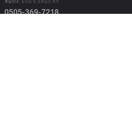
휴일안내
: 일요일 및 공휴일은 휴무
0505-369-7218
위 번호는 광고문의 상담번호이며
그외 모든 문의는 회원가입 후 '질문과 답변' 게시판 및 '1:1 문의'
게시판을 이용해 주시기 바랍니다.
사이트 정보
발행소 : 서울시 성동구 행당로1 로타리빌딩 5층 502호
|
대표전화 : 0505-369-
7218
|
팩스번호 : 0505-368-7218
|
청소년보호책임자 : 박선국
|
메일주소(제휴문의) : vrimpactcom@gmail.com
|
사업자명 : VR임팩트
|
제호 : V2R타임즈
|
등록번호 : 서울,아52876
|
등록일 : 2020-02-17
|
발행편집인 : 박선국
V2R타임즈 모든 콘텐츠(영상,기사, 사진)는 저작권법의 보호를 받은바, 무단 전
재와 복사, 배포 등을 금합니다.
Copyright © 2020 V2R타임즈. All rights reserved
보도자료신청 : news@vrtimes.kr