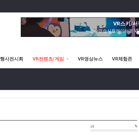
시각장애 
황반변경,망막증,
VR스키/
선수연습시뮬레이터로 V
VR로잉머
VR스포츠-로잉머신 시뮬레이터로 
R행사전시회
VR컨텐츠/게임
VR영상뉴스
VR체험존
VR승마
3가지 타입별 VR승마체험가능(안
VR바
바벨탑V
노아의방주&성
이제는 교회에서도
%
LV.
시각장애 