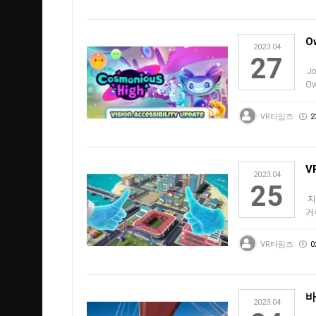
O
2023.04
27
Jo
O
있
VR타임즈
2
V
2023.04
25
지금
거
먼
VR타임즈
0
바
2023.04