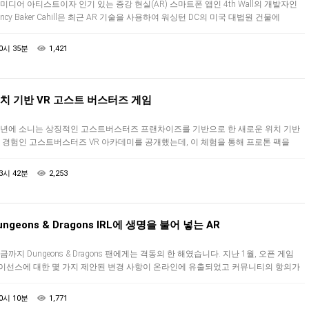
미디어 아티스트이자 인기 있는 증강 현실(AR) 스마트폰 앱인 4th Wall의 개발자인
ancy Baker Cahill은 최근 AR 기술을 사용하여 워싱턴 DC의 미국 대법원 건물에
영된 가상 자궁이라는 최신 생각을 자극하는 설치물을…
0시 35분
1,421
치 기반 VR 고스트 버스터즈 게임
년에 소니는 상징적인 고스트버스터즈 프랜차이즈를 기반으로 한 새로운 위치 기반
R 경험인 고스트버스터즈 VR 아카데미를 공개했는데, 이 체험을 통해 프로톤 팩을
용하고 친구들과 함께 초자연적 생명체 군대와 싸울 수 있습니다. 오늘, 많…
3시 42분
2,253
ungeons & Dragons IRL에 생명을 불어 넣는 AR
금까지 Dungeons & Dragons 팬에게는 격동의 한 해였습니다. 지난 1월, 오픈 게임
이선스에 대한 몇 가지 제안된 변경 사항이 온라인에 유출되었고 커뮤니티의 항의가
 커서 퍼블리셔인 Wizards of the Co…
0시 10분
1,771