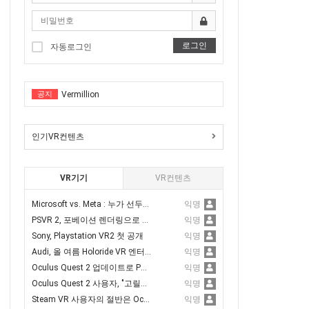
녹내장,백내장
서핑체험
로그인
자동로그인
R체험을(스코어계산)
Tentacular
신체험
공지
Vermillion
VR노젓기 체험을(스코어계산)
Startenders
체험
인기VR컨텐츠
Sword Reverie
전한 VR스포츠 승마체험가능)
Anshar Wars 2: Hyperdrive
VR기기
VR컨텐츠
Tentacular
Microsoft vs. Meta : 누가 선두가 될 것인가?
익명
Vermillion
PSVR 2, 포베이션 렌더링으로 퍼포먼스 3.6배 향상
익명
Sony, Playstation VR2 첫 공개
익명
Startenders
Audi, 올 여름 Holoride VR 엔터테인먼트 추가
익명
Sword Reverie
Oculus Quest 2 업데이트로 PC 에어링크 품질 향상
익명
Oculus Quest 2 사용자, "고릴라 팔 증후군" 주의
익명
Anshar Wars 2: Hyperdrive
Steam VR 사용자의 절반은 Oculus Quest2를 가지고 있다고 밝혀져
익명