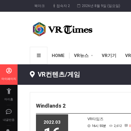
북마크
접속자 2
2026년 8월 9일 (일요일)
HOME
VR뉴스
VR기기
V
VR컨텐츠/게임
마이페이지
마이홈
Windlands 2
VR타임즈
내글반응
2022.03
16시 55분
2,612
0