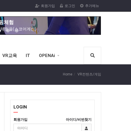
VR체험
회원가입
로그인
추가메뉴
녹내장,백내장
서핑체험
R체험을(스코어계산)
신체험
VR노젓기 체험을(스코어계산)
VR교육
IT
OPENAi
체험
전한 VR스포츠 승마체험가능)
Home
VR컨텐츠/게임
벨탑
R체험
막 VR체험
LOGIN
 VR체험을
회원가입
아이디/비번찾기
VR체험