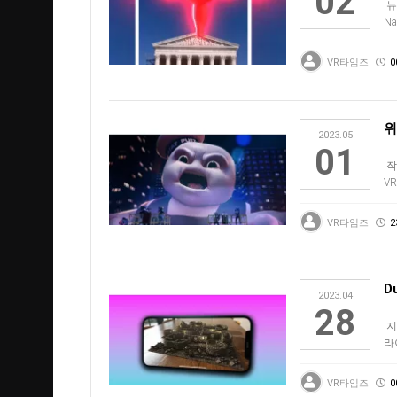
02
뉴
N
투
VR타임즈
0
위
2023.05
01
작
V
착
VR타임즈
2
D
2023.04
28
지
라
너무
VR타임즈
0