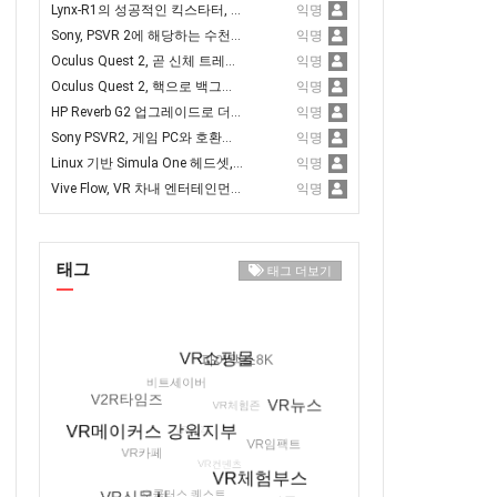
Lynx-R1의 성공적인 킥스타터, 80만 달러 모금 달성
익명
Sony, PSVR 2에 해당하는 수천 개의 개발 키트 출하
익명
Oculus Quest 2, 곧 신체 트레킹 지원 추가
익명
Oculus Quest 2, 핵으로 백그라운드 Discords와 Spotify 앱 구동 가능
익명
HP Reverb G2 업그레이드로 더 나은 트래킹과 새로운 얼굴 개스킷 추가
익명
Sony PSVR2, 게임 PC와 호환되도록 하는 것이 유리
익명
Linux 기반 Simula One 헤드셋, 사전 예약 오픈
익명
Vive Flow, VR 차내 엔터테인먼트에서 홀로라이드와 제휴
익명
태그
태그 더보기