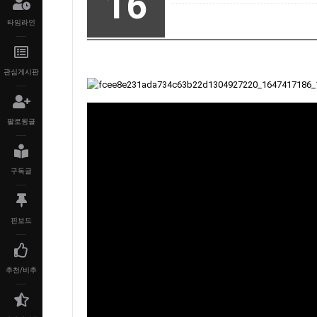
16
타임라인
관심게시판
팔로윙글
구독글
핀보드
추천/비추